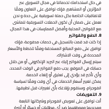
في حال استخدامك لخدماتنا في مجال التسويق عبر
المؤثرين أو المشاهير، فإنك توافق على التعاون وفقًا
للاتفاقيات الخاصة بكل حملة تسويقية على حدة و نحن
نعمل على ضمان أن تكون الحملات التسويقية تتماشى
مع القوانين المحلية وأفضل الممارسات في هذا المجال.
8. الدفع والفواتير
إذا كنت قد قمت بالتسجيل في خدمات مدفوعة، فإنك
توافق على دفع المبالغ المستحقة وفقًا للخطط والأسعار
المحددة في وقت الاشتراك.
سيتم إرسال الفواتير إليك عبر البريد الإلكتروني أو من خلال
حسابك في الموقع. يجب دفع الفواتير في الوقت المحدد،
وأي تأخير قد يؤدي إلى تعليق أو إلغاء الخدمة.
يمكن تغيير أسعار الخدمات في أي وقت وفقًا لسياسة
انفوجرام، وسنقوم بإبلاغك بأي تغييرات قبل تطبيقها.
9. التعويضات
أنت توافق على تعويض انفوجرام وشركاتها التابعة
ومديريها وموظفيها ضد أي مطالبات أو خسائر أو أضرار